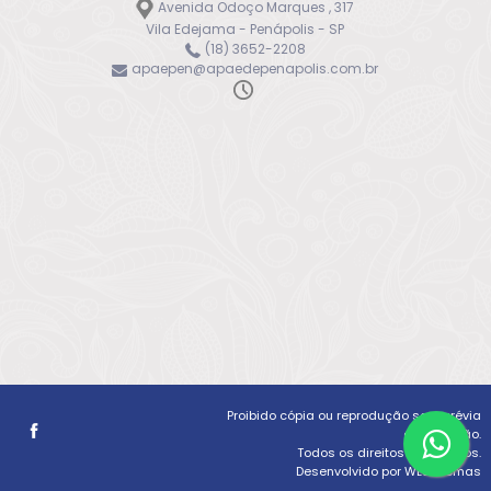
Avenida Odoço Marques , 317
Vila Edejama - Penápolis - SP
(18) 3652-2208
apaepen@apaedepenapolis.com.br
Proibido cópia ou reprodução sem prévia
autorização.
Todos os direitos reservados.
Desenvolvido por WLSistemas