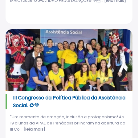
MAIO/2026!🌻GRATIDÃO PELAS DOAÇÕES!💚...
[leia mais]
III Congresso da Política Pública da Assistência
Social. 🌻💚
"Um momento de emoção, inclusão e protagonismo! As
19 alunas da APAE de Penápolis brilharam na abertura do
III Co...
[leia mais]