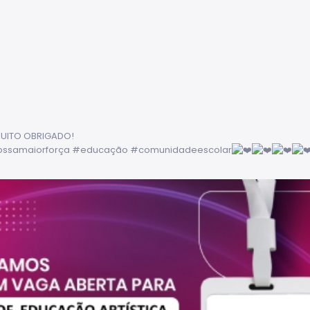
MUITO OBRIGADO!
ossamaiorforça
#educação
#comunidadeescolar