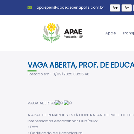
apaepen@apaedepenapolis.com.br
A+
A-
Apae
Trans
VAGA ABERTA, PROF. DE EDUC
Postado em: 10/09/2025 08:55:46
VAGA ABERTA!
A
APAE DE PENÁPOLIS ESTÁ CONTRATANDO PROF. DE EDUC
Interessados encaminhar Currículo:
• Foto
• Certificado de Licenciatura