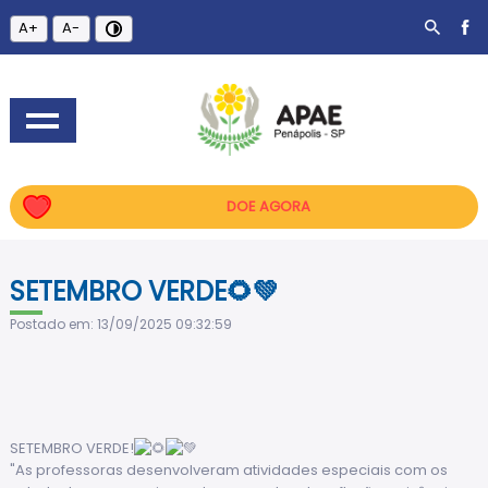
A+
A-
DOE AGORA
SETEMBRO VERDE🌻💚
Postado em: 13/09/2025 09:32:59
SETEMBRO VERDE!
"As
professoras desenvolveram atividades especiais com os