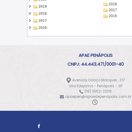
2018
2019
2017
2018
2016
2017
2016
APAE PENÁPOLIS
CNPJ: 44.443.471/0001-40
Avenida Odoço Marques , 317
Vila Edejama - Penápolis - SP
(18) 3652-2208
apaepen@apaedepenapolis.com.br