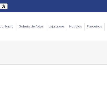
parência
Galeria de fotos
Loja apae
Notícias
Parceiros