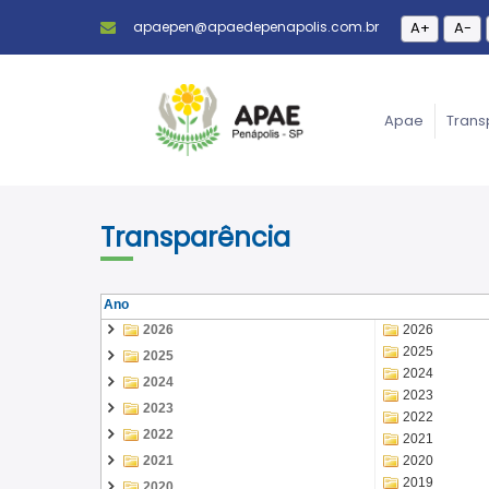
apaepen@apaedepenapolis.com.br
A+
A-
Apae
Trans
Transparência
Ano
2026
2026
2025
2025
2024
2024
2023
2023
2022
2022
2021
2021
2020
2019
2020