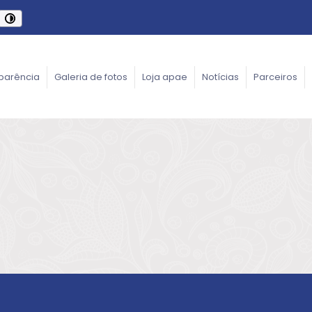
parência
Galeria de fotos
Loja apae
Notícias
Parceiros