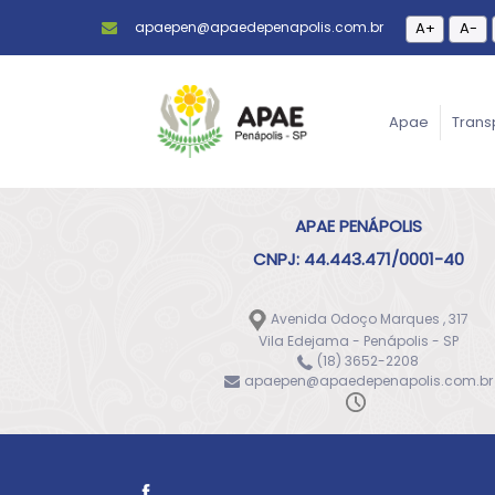
apaepen@apaedepenapolis.com.br
A+
A-
Apae
Trans
APAE PENÁPOLIS
CNPJ: 44.443.471/0001-40
Avenida Odoço Marques , 317
Vila Edejama - Penápolis - SP
(18) 3652-2208
apaepen@apaedepenapolis.com.br