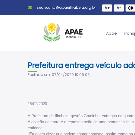
secretaria@apaeilhabela.org.br
A+
A-
Apae
Trans
Prefeitura entrega veículo a
Postado em: 07/04/2020 10:06:06
15/02/2020
A Prefeitura de Ilhabela, gestão Gracinha, entregou na quar
A doação do carro é a representação de uma promessa feita p
entidade.
"Eu quero dizer que podem contar conosco, assim como na en