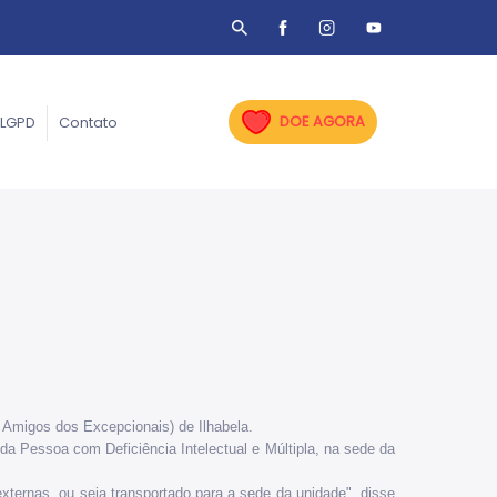
DOE AGORA
LGPD
Contato
e Amigos dos Excepcionais) de Ilhabela.
da Pessoa com Deficiência Intelectual e Múltipla, na sede da
ternas, ou seja transportado para a sede da unidade", disse