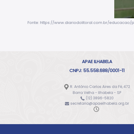
Fonte: https://www.diariodolitoral.com.br/educacao
APAE ILHABELA
CNPJ: 55.558.688/0001-11
R. Antônio Carlos Aires da Fé, 472
Barra Velha - Ilhabela - SP
(12) 3896-5820
secretaria@apaeilhabela.org.br