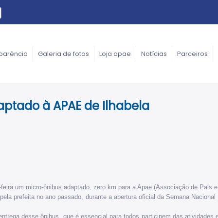
parência
Galeria de fotos
Loja apae
Notícias
Parceiros
daptado à APAE de Ilhabela
ta-feira um micro-ônibus adaptado, zero km para a Apae (Associação de Pais 
ela prefeita no ano passado, durante a abertura oficial da Semana Nacional 
trega desse ônibus, que é essencial para todos participem das atividades ex