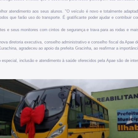
lhor atendimento aos seus alunos. "O veículo é novo e totalmente adaptad
odos que farão uso do transporte. É gratificante poder ajudar e contribuir
tes e seus monitores com cintos de segurança e trava para as rodas e mais
nova diretoria executiva, conselho administrativo e conselho fiscal da Apae d
urachina, agradeceu ao apoio da prefeita Gracinha, ao reafirmar a importânci
especial, inclusão e atendimento à saúde oferecidos pela Apae são de inter