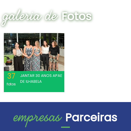
galeria de
Fotos
37
JANTAR 30 ANOS APAE
DE ILHABELA
fotos
empresas
Parceiras