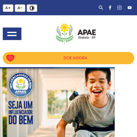
A+
A-
DOE AGORA