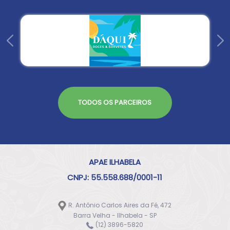
TODOS OS PARCEIROS
APAE ILHABELA
CNPJ: 55.558.688/0001-11
R. Antônio Carlos Aires da Fé, 472
Barra Velha - Ilhabela - SP
(12) 3896-5820