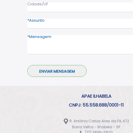
Cidade/UF
Assunto
Mensagem
APAE ILHABELA
CNPJ: 55.558.688/0001-11
R. Antônio Carlos Aires da Fé, 472
Barra Velha - Ilhabela - SP
(12) 3896-5820