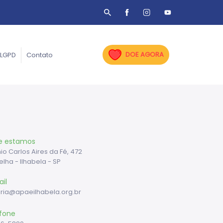
DOE AGORA
LGPD
Contato
e estamos
nio Carlos Aires da Fé, 472
elha - Ilhabela - SP
il
ria@apaeilhabela.org.br
fone