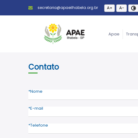
secretaria@apaeilhabela.org.br
A+
A-
Apae
Trans
Contato
Nome
E-mail
Telefone