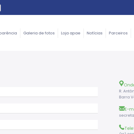
parência
Galeria de fotos
Loja apae
Notícias
Parceiros
Ond
R. Antô
Barra V
E-ma
secreta
Tele