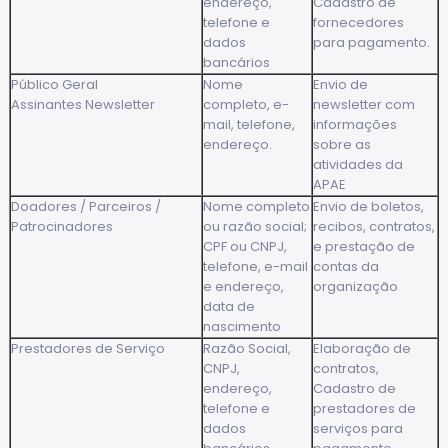
endereço,
Cadastro de
telefone e
fornecedores
dados
para pagamento.
bancários
Público Geral
Nome
Envio de
Assinantes Newsletter
completo, e-
newsletter com
mail, telefone,
informações
endereço.
sobre as
atividades da
APAE
Doadores / Parceiros /
Nome completo
Envio de boletos,
Patrocinadores
ou razão social;
recibos, contratos,
CPF ou CNPJ,
e prestação de
telefone, e-mail
contas da
e endereço,
organização
data de
nascimento
Prestadores de Serviço
Razão Social,
Elaboração de
CNPJ,
contratos,
endereço,
Cadastro de
telefone e
prestadores de
dados
serviços para