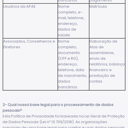
bancários
pagamento
Usuários da APAE
Nome
Matrícula
completo, e-
mail, telefone,
endereço,
dados de
saúde
Associados, Conselheiros e
Nome
Elaboração de
Diretores
completo,
Atas de
documento
assembleias,
(CPF e RG),
envio de
endereço,
relatórios, balanço
telefone, data
financeiro e
de nascimento,
prestação de
dados
contas
bancários.
2- Qual nossa base legal para o processamento de dados
pessoais?
Esta Política de Privacidade foi baseada na Lei Geral de Proteção
de Dados Pessoais (Lei nº 13.709/2018). As organizações
precisam de uma base legal para coletar e usar dados pessoais