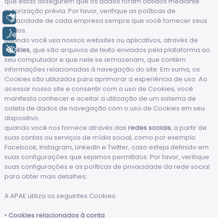
que estas assegurem que os dados foram obtidos mediante
autorização prévia. Por favor, verifique as políticas de
Libras
privacidade de cada empresa sempre que você fornecer seus
dados.
Voz
quando você usa nossos websites ou aplicativos, através de
+ Acessibilidade
cookies
, que são arquivos de texto enviados pela plataforma ao
seu computador e que nele se armazenam, que contém
informações relacionadas à navegação do site. Em suma, os
Cookies são utilizados para aprimorar a experiência de uso. Ao
acessar nosso site e consentir com o uso de Cookies, você
manifesta conhecer e aceitar a utilização de um sistema de
coleta de dados de navegação com o uso de Cookies em seu
dispositivo.
quando você nos fornece através das
redes sociais
, a partir de
suas contas ou serviços de mídia social, como por exemplo
Facebook, Instagram, LinkedIn e Twitter, caso esteja definido em
suas configurações que sejamos permitidos. Por favor, verifique
suas configurações e as políticas de privacidade da rede social
para obter mais detalhes;
A APAE utiliza os seguintes Cookies:
• Cookies relacionados à conta