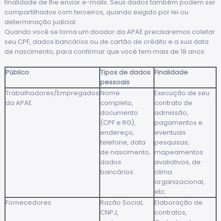
finalidade de lhe enviar e-mails. Seus dados também podem ser
compartilhados com terceiros, quando exigido por lei ou
determinação judicial.
Quando você se torna um doador da APAE precisaremos coletar
seu CPF, dados bancários ou de cartão de crédito e a sua data
de nascimento, para confirmar que você tem mais de 18 anos.
Público
Tipos de dados
Finalidade
pessoais
Trabalhadores/Empregados
Nome
Execução de seu
da APAE
completo,
contrato de
documento
admissão,
(CPF e RG),
pagamentos e
endereço,
eventuais
telefone, data
pesquisas,
de nascimento,
mapeamentos
dados
avaliativos, de
bancários.
clima
organizacional,
etc.
Fornecedores
Razão Social,
Elaboração de
CNPJ,
contratos,