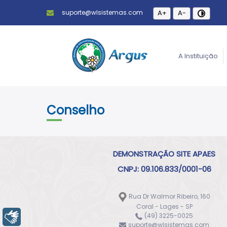
suporte@wlsistemas.com
A+
A-
A Instituição
Conselho
DEMONSTRAÇÃO SITE APAES
CNPJ: 09.106.833/0001-06
Rua Dr Walmor Ribeiro, 160
Coral - Lages - SP
(49) 3225-0025
Libras
suporte@wlsistemas.com