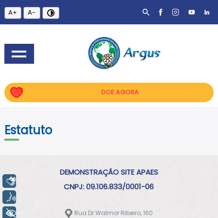
A+
A-
DOE AGORA
Estatuto
DEMONSTRAÇÃO SITE APAES
Libras
CNPJ: 09.106.833/0001-06
Voz
Rua Dr Walmor Ribeiro, 160
+ Acessibilidade