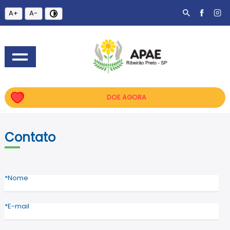
A+
A-
DOE AGORA
Contato
Nome
E-mail