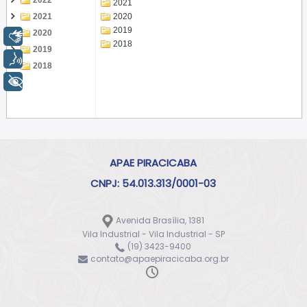
2022
2021
2021
2020
2019
2020
Libras
2018
2019
Voz
2018
+ Acessibilidade
APAE PIRACICABA
CNPJ: 54.013.313/0001-03
Avenida Brasília, 1381
Vila Industrial - Vila Industrial - SP
(19) 3423-9400
contato@apaepiracicaba.org.br