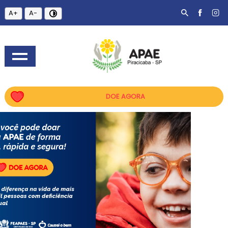
A+
A-
DOE AGORA