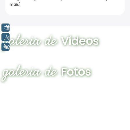
mais]
Libras
galeria de
Vídeos
Voz
+ Acessibilidade
galeria de
Fotos