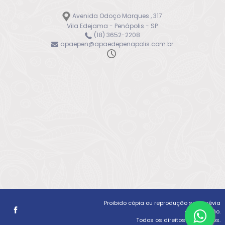
Avenida Odoço Marques , 317
Vila Edejama - Penápolis - SP
(18) 3652-2208
apaepen@apaedepenapolis.com.br
Proibido cópia ou reprodução sem prévia
autorização.
Todos os direitos reservados.