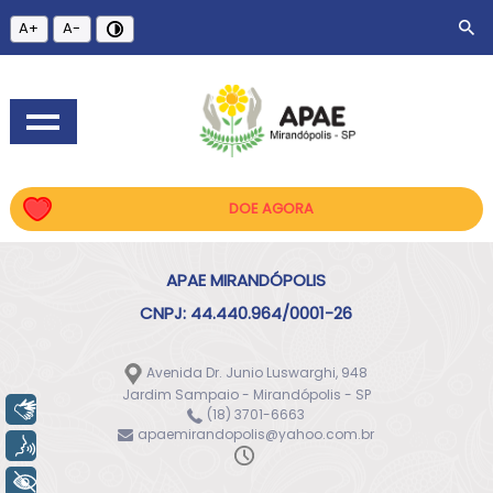
A+
A-
DOE AGORA
APAE MIRANDÓPOLIS
CNPJ: 44.440.964/0001-26
Avenida Dr. Junio Luswarghi, 948
Jardim Sampaio - Mirandópolis - SP
Libras
(18) 3701-6663
apaemirandopolis@yahoo.com.br
Voz
+ Acessibilidade