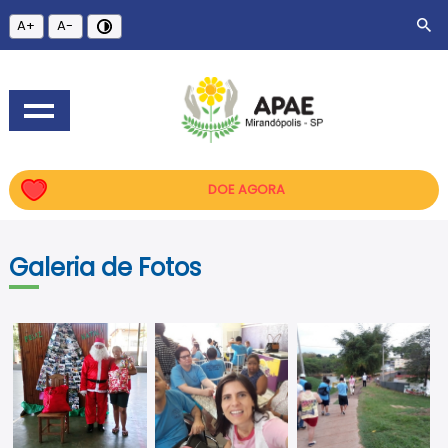
A+
A-
DOE AGORA
Galeria de Fotos