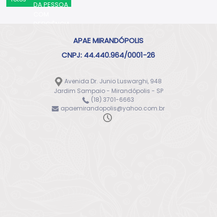
DA PESSOA
COM
DEFICIÊNCIA
MENTAL E
APAE MIRANDÓPOLIS
MÚLTIPLA
CNPJ: 44.440.964/0001-26
Avenida Dr. Junio Luswarghi, 948
Jardim Sampaio - Mirandópolis - SP
(18) 3701-6663
apaemirandopolis@yahoo.com.br