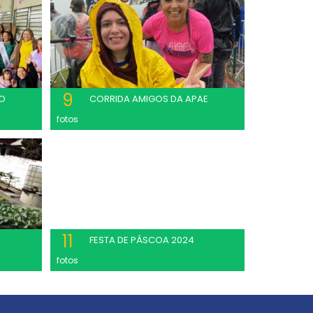
9
O
CORRIDA AMIGOS DA APAE
fotos
11
FESTA DE PÁSCOA 2024
fotos