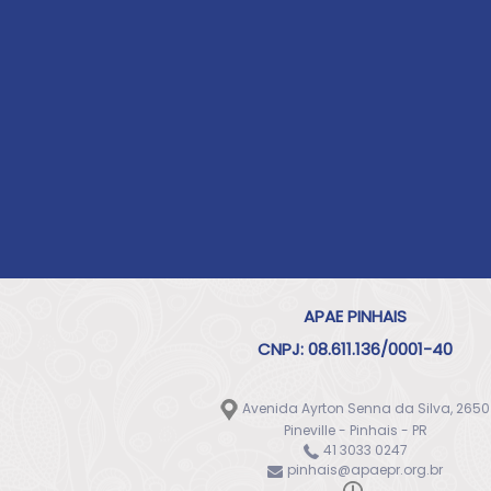
APAE PINHAIS
CNPJ: 08.611.136/0001-40
Avenida Ayrton Senna da Silva, 2650
Pineville - Pinhais - PR
41 3033 0247
pinhais@apaepr.org.br