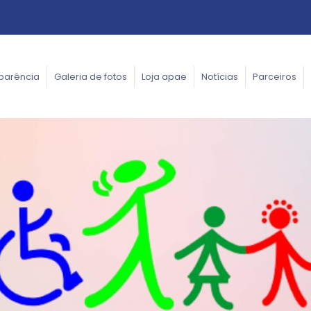
parência
Galeria de fotos
Loja apae
Notícias
Parceiros