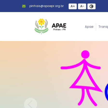
pinhais@apaepr.org.br
A+
A-
Apae
Trans