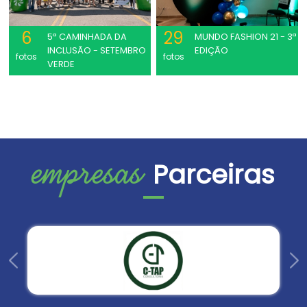
6
29
5ª CAMINHADA DA
MUNDO FASHION 21 - 3ª
INCLUSÃO - SETEMBRO
EDIÇÃO
fotos
fotos
VERDE
empresas
Parceiras