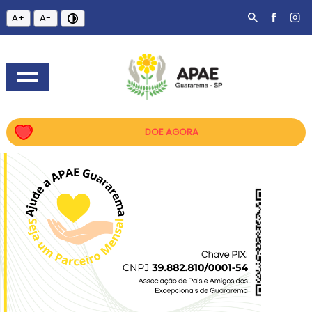
A+
A-
DOE AGORA