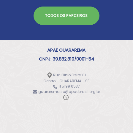
TODOS OS PARCEIROS
APAE GUARAREMA
CNPJ: 39.882.810/0001-54
Rua Plinio Freire, 81
Centro - GUARAREMA - SP
11 5199 6537
guararema.sp@apaebrasil.org.br