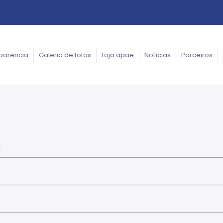
parência
Galeria de fotos
Loja apae
Notícias
Parceiros
s