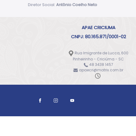
Diretor Social:
Antônio Coelho Neto
APAE CRICIUMA
CNPJ: 80.165.871/0001-02
Rua Imigrante de Lucca, 600
Pinheirinho - Criciúma - SC
48 3438 1457
apaecri@matrix.com.br