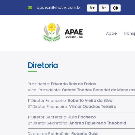
apaecri@matrix.com.br
A+
A-
Apae
Trans
Diretoria
Presidente:
Eduardo Reis de Farias
Vice-Presidente:
Gabriel Thadeu Benedet de Meneze
1º Diretor Financeiro:
Roberto Vieira da Silva
2º Diretor Financeiro:
Vilmar Quadros Teixeira
1º Diretor Secretário:
Julio Pacheco
2º Diretor Secretária:
Andrea Figueiredo Theobald
Diretor de Patrimônio:
Roberto Guidi