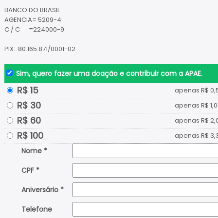
BANCO DO BRASIL
AGENCIA= 5209-4
C / C =224000-9
PIX: 80.165.871/0001-02
Sim, quero fazer uma doação e contribuir com a APAE.
R$ 15
apenas R$ 0,5
R$ 30
apenas R$ 1,0
R$ 60
apenas R$ 2,0
R$ 100
apenas R$ 3,3
Nome *
CPF *
Aniversário *
Telefone