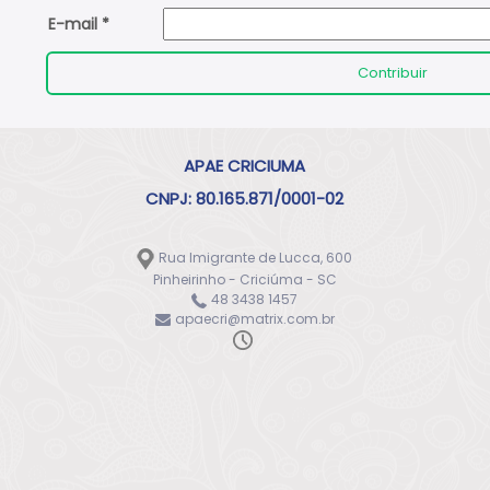
E-mail *
Contribuir
APAE CRICIUMA
CNPJ: 80.165.871/0001-02
Rua Imigrante de Lucca, 600
Pinheirinho - Criciúma - SC
48 3438 1457
apaecri@matrix.com.br