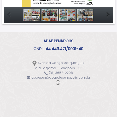
APAE PENÁPOLIS
CNPJ: 44.443.471/0001-40
Avenida Odoço Marques , 317
Vila Edejama - Penápolis - SP
(18) 3652-2208
apaepen@apaedepenapolis.com.br