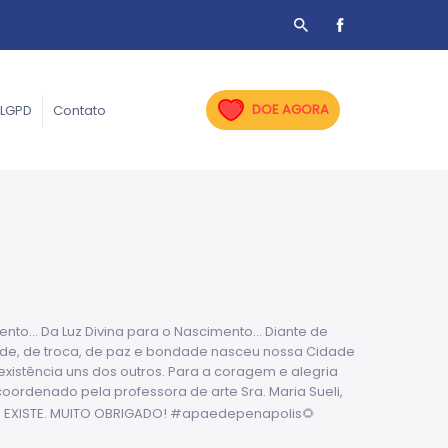
DOE AGORA
LGPD
Contato
to... Da Luz Divina para o Nascimento... Diante de
dade, de troca, de paz e bondade nasceu nossa Cidade
 existência uns dos outros. Para a coragem e alegria
ordenado pela professora de arte Sra. Maria Sueli,
OCÊ EXISTE. MUITO OBRIGADO! #apaedepenapolis🌻