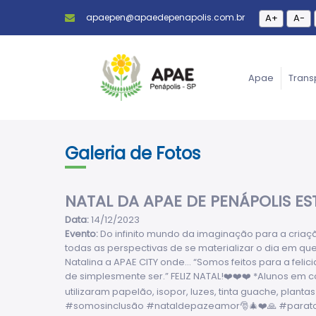
apaepen@apaedepenapolis.com.br
A+
A-
Apae
Trans
Galeria de Fotos
NATAL DA APAE DE PENÁPOLIS E
Data:
14/12/2023
Evento:
Do infinito mundo da imaginação para a criação
todas as perspectivas de se materializar o dia em q
Natalina a APAE CITY onde... “Somos feitos para a feli
de simplesmente ser.” FELIZ NATAL!❤️❤️❤️ *Alunos em
utilizaram papelão, isopor, luzes, tinta guache, pl
#somosinclusão #nataldepazeamor🎅🎄❤️🙏 #parat