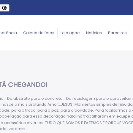
parência
Galeria de fotos
Loja apae
Notícias
Parceiros
STÁ CHEGANDO!
... Do abstrato para o concreto... Da reciclagem para o aproveitamen
ue nasce o mais profundo Amor...JESUS! Momentos simples de felici
cidade, para a troca, para a paz, para a bondade. Para facilitarmos a
 cooperação para essa decoração Natalina trabalharam em equipe co
antas e acessórios diversos. TUDO QUE SOMOS E FAZEMOS É PORQUE V
odosverem👀