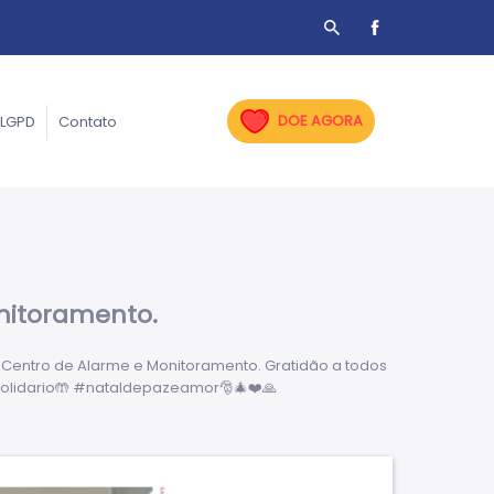
DOE AGORA
LGPD
Contato
nitoramento.
 Centro de Alarme e Monitoramento. Gratidão a todos
olidario🤲 #nataldepazeamor🎅🎄❤️🙏