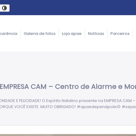
parência
Galeria de fotos
Loja apae
Notícias
Parceiros
na EMPRESA CAM – Centro de Alarme e Mo
DADE E FELICIDADE! O Espírito Natalino presente na EMPRESA CAM –
PORQUE VOCÊ EXISTE. MUITO OBRIGADO! #apaedepenápolis🌻 #sejas