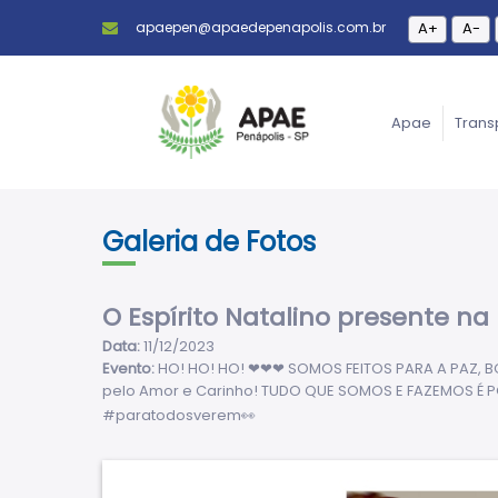
apaepen@apaedepenapolis.com.br
A+
A-
Apae
Trans
Galeria de Fotos
O Espírito Natalino presente 
Data:
11/12/2023
Evento:
HO! HO! HO! ❤❤❤ SOMOS FEITOS PARA A PAZ, BON
pelo Amor e Carinho! TUDO QUE SOMOS E FAZEMOS É 
#paratodosverem👀