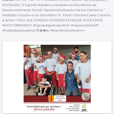
FELICIDADE! O Espírito Natalino presente na Secretaria de
Desenvolvimento Social “Aparecida Roeda Garcia Zambrozi.”
Gratidão a todos e ao Secretário Sr. Pedro Sanchez pelo Carinho
e Amor! TUDO QUE SOMOS E FAZEMOS É PORQUE VOCÊ EXISTE.
MUITO OBRIGADO! #apaedepenapolis🌻 #sejasolidario🤲
#nataldepazeamor🎅🎄❤️🙏 #paratodosverem👀