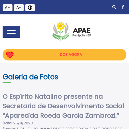
A+
A-
DOE AGORA
Galeria de Fotos
O Espírito Natalino presente na
Secretaria de Desenvolvimento Social
“Aparecida Roeda Garcia Zambrozi.”
Data:
25/11/2023
Evento:
HO! HO! HO! ❤❤❤ SOMOS FEITOS PARA A PAZ, BONDADE E