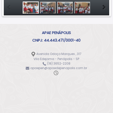
APAE PENÁPOLIS
CNPJ: 44.443.471/0001-40
Avenida Odoço Marques , 317
Vila Edejama - Penápolis - SP
(18) 3652-2208
apaepen@apaedepenapolis.com.br