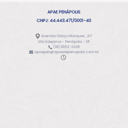
APAE PENÁPOLIS
CNPJ: 44.443.471/0001-40
Avenida Odoço Marques , 317
Vila Edejama - Penápolis - SP
(18) 3652-2208
apaepen@apaedepenapolis.com.br