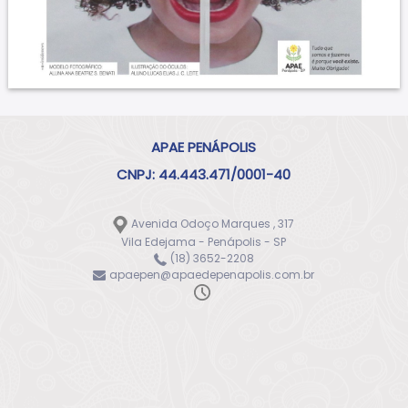
APAE PENÁPOLIS
CNPJ: 44.443.471/0001-40
Avenida Odoço Marques , 317
Vila Edejama - Penápolis - SP
(18) 3652-2208
apaepen@apaedepenapolis.com.br