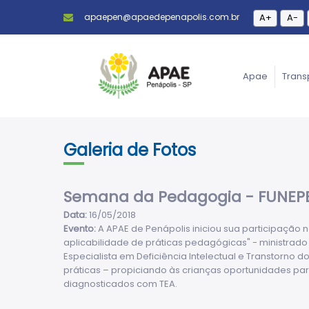
apaepen@apaedepenapolis.com.br
A+
A-
Apae
Trans
Galeria de Fotos
Semana da Pedagogia - FUNEPE 
Data:
16/05/2018
Evento:
A APAE de Penápolis iniciou sua participação 
aplicabilidade de práticas pedagógicas" - ministra
Especialista em Deficiência Intelectual e Transtorno d
práticas – propiciando às crianças oportunidades p
diagnosticados com TEA.