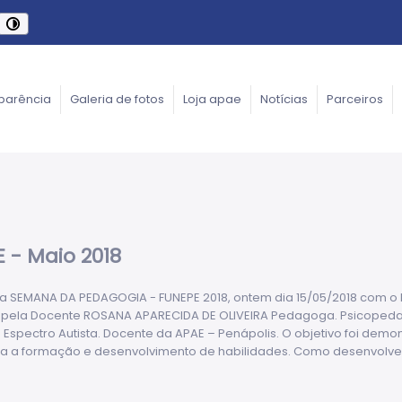
parência
Galeria de fotos
Loja apae
Notícias
Parceiros
- Maio 2018
na SEMANA DA PEDAGOGIA - FUNEPE 2018, ontem dia 15/05/2018 com o Mi
do pela Docente ROSANA APARECIDA DE OLIVEIRA Pedagoga. Psicopeda
o Espectro Autista. Docente da APAE – Penápolis. O objetivo foi demo
ara a formação e desenvolvimento de habilidades. Como desenvolv