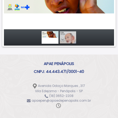
APAE PENÁPOLIS
CNPJ: 44.443.471/0001-40
Avenida Odoço Marques , 317
Vila Edejama - Penápolis - SP
(18) 3652-2208
apaepen@apaedepenapolis.com.br