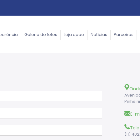
parência
Galeria de fotos
Loja apae
Notícias
Parceiros
Ond
Avenida
Pinheiri
E-ma
Tele
(11) 40