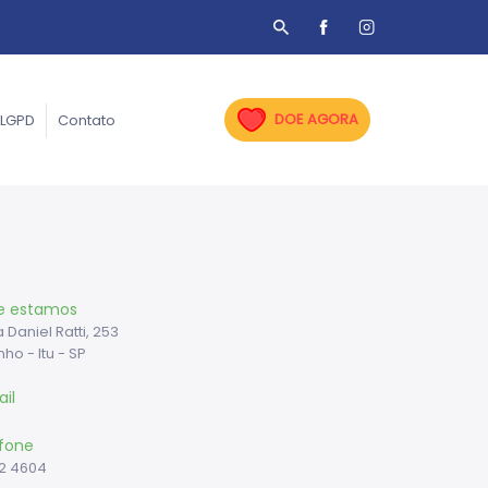
DOE AGORA
LGPD
Contato
e estamos
 Daniel Ratti, 253
nho - Itu - SP
il
fone
22 4604