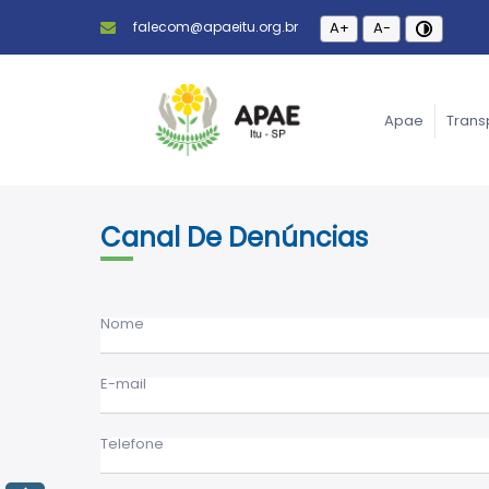
falecom@apaeitu.org.br
A+
A-
Apae
Trans
Canal De Denúncias
Nome
E-mail
Telefone