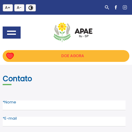
A+
A-
DOE AGORA
Contato
Nome
E-mail