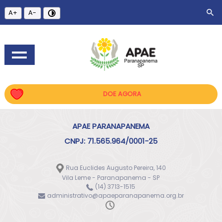
A+
A-
DOE AGORA
APAE PARANAPANEMA
CNPJ: 71.565.964/0001-25
Rua Euclides Augusto Pereira, 140
Vila Leme - Paranapanema - SP
(14) 3713-1515
administrativo@apaeparanapanema.org.br