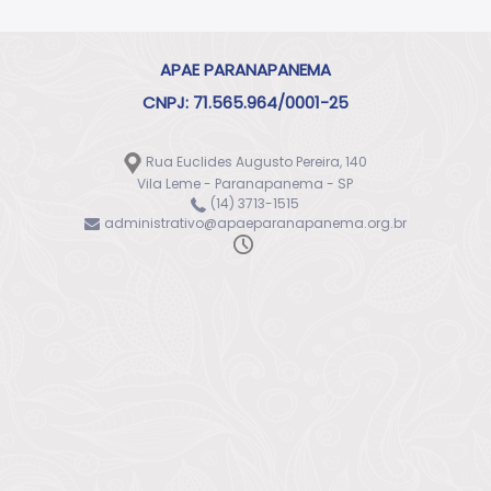
APAE PARANAPANEMA
CNPJ: 71.565.964/0001-25
Rua Euclides Augusto Pereira, 140
Vila Leme - Paranapanema - SP
(14) 3713-1515
administrativo@apaeparanapanema.org.br