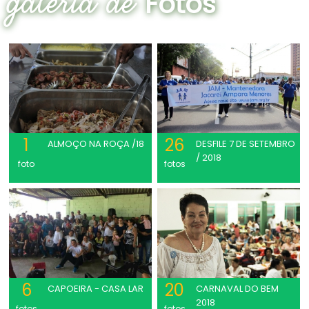
Fotos
1
26
ALMOÇO NA ROÇA /18
DESFILE 7 DE SETEMBRO
/ 2018
foto
fotos
6
20
CAPOEIRA - CASA LAR
CARNAVAL DO BEM
2018
fotos
fotos