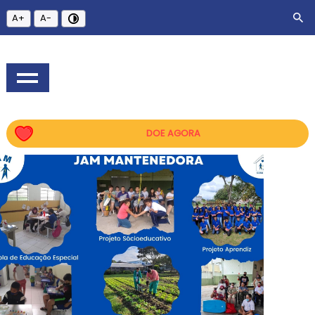
A+
A-
DOE AGORA