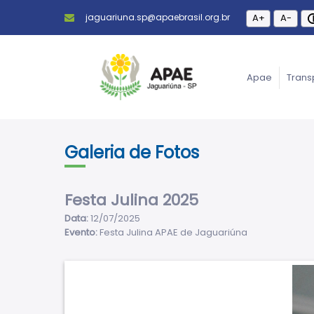
jaguariuna.sp@apaebrasil.org.br
A+
A-
Apae
Trans
Galeria de Fotos
Festa Julina 2025
Data:
12/07/2025
Evento:
Festa Julina APAE de Jaguariúna