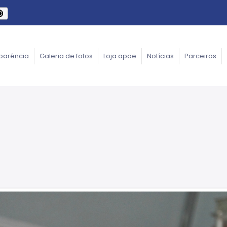
parência
Galeria de fotos
Loja apae
Notícias
Parceiros