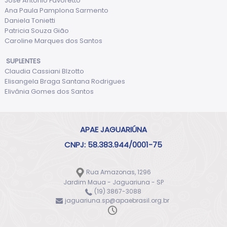
José Antônio Favoretto
Ana Paula Pamplona Sarmento
Daniela Tonietti
Patricia Souza Gião
Caroline Marques dos Santos
SUPLENTES
Claudia Cassiani BIzotto
Elisangela Braga Santana Rodrigues
Elivânia Gomes dos Santos
APAE JAGUARIÚNA
CNPJ: 58.383.944/0001-75
Rua Amazonas, 1296
Jardim Maua - Jaguariuna - SP
(19) 3867-3088
jaguariuna.sp@apaebrasil.org.br