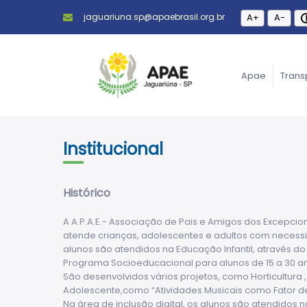
jaguariuna.sp@apaebrasil.org.br
A+
A-
Apae
Trans
Institucional
Histórico
A A.P.A.E.- Associação de Pais e Amigos dos Excepci
atende crianças, adolescentes e adultos com necessid
alunos são atendidos na Educação Infantil, através do
Programa Socioeducacional para alunos de 15 a 30 a
São desenvolvidos vários projetos, como Horticultura
Adolescente,como “Atividades Musicais como Fator de In
Na área de inclusão digital, os alunos são atendidos 