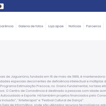
parência
Galeria de fotos
Loja apae
Notícias
Parceiros
onais de Jaguariúna, fundada em 16 de maio de 1989, é mantenedora
ades especiais decorrentes de deficiência intelectual e múltiplas
 Programa Estimulação Precoce, no Ensino Fundamental, na faixa etári
nos. O Centro de Convivência é destinado a pessoas com idade aci
 , Autocuidado e Esporte. Há também projetos financiados pelo Conse
clusão”, “Arteterapia” e “Festival Cultural de Dança”.
na Sala de Informática, onde são utilizados recursos tecnológicos 