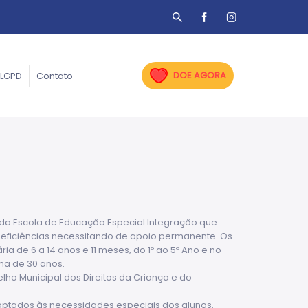
DOE AGORA
LGPD
Contato
 da Escola de Educação Especial Integração que
 deficiências necessitando de apoio permanente. Os
a de 6 a 14 anos e 11 meses, do 1º ao 5º Ano e no
ma de 30 anos.
lho Municipal dos Direitos da Criança e do
adaptados às necessidades especiais dos alunos.