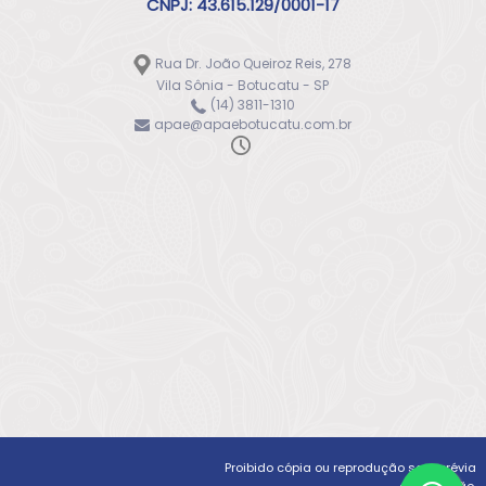
CNPJ: 43.615.129/0001-17
Rua Dr. João Queiroz Reis, 278
Vila Sônia - Botucatu - SP
(14) 3811-1310
apae@apaebotucatu.com.br
Proibido cópia ou reprodução sem prévia
autorização.