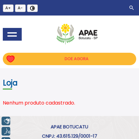
A+
A-
DOE AGORA
Loja
Nenhum produto cadastrado.
Libras
APAE BOTUCATU
Voz
CNPJ: 43.615.129/0001-17