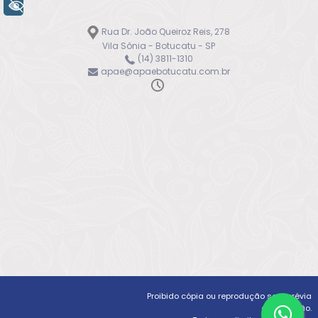
+ Acessibilidade
Rua Dr. João Queiroz Reis, 278
Vila Sônia - Botucatu - SP
(14) 3811-1310
apae@apaebotucatu.com.br
Proibido cópia ou reprodução sem prévia
autorização.