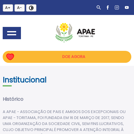
A+
A-
DOE AGORA
Institucional
Histórico
A APAE - ASSOCIAÇÃO DE PAIS E AMIGOS DOS EXCEPCIONAIS OU
APAE - TORITAMA, FOI FUNDADA EM 16 DE MARÇO DE 2017, SENDO
UMA ORGANIZAÇÃO DA SOCIEDADE CIVIL, SEM FINS LUCRATIVOS,
CUJO OBJETIVO PRINCIPAL É PROMOVER A ATENÇÃO INTEGRAL À