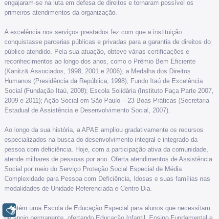
engajaram-se na luta em defesa de direitos e tornaram possível os
primeiros atendimentos da organização.
A excelência nos serviços prestados fez com que a instituição
conquistasse parcerias públicas e privadas para a garantia de direitos do
público atendido. Pela sua atuação, obteve várias certificações e
reconhecimentos ao longo dos anos, como o Prêmio Bem Eficiente
(Kanitz& Associados, 1998, 2001 e 2006); a Medalha dos Direitos
Humanos (Presidência da República, 1998); Fundo Itaú de Excelência
Social (Fundação Itaú, 2008); Escola Solidária (Instituto Faça Parte 2007,
2009 e 2011); Ação Social em São Paulo – 23 Boas Práticas (Secretaria
Estadual de Assistência e Desenvolvimento Social, 2007).
Ao longo da sua história, a APAE ampliou gradativamente os recursos
especializados na busca do desenvolvimento integral e integrado da
pessoa com deficiência. Hoje, com a participação ativa da comunidade,
atende milhares de pessoas por ano. Oferta atendimentos de Assistência
Social por meio do Serviço Proteção Social Especial de Média
Complexidade para Pessoa com Deficiência, Idosas e suas famílias nas
modalidades de Unidade Referenciada e Centro Dia.
Mantém uma Escola de Educação Especial para alunos que necessitam
Libras
de apoio permanente, ofertando Educação Infantil, Ensino Fundamental e