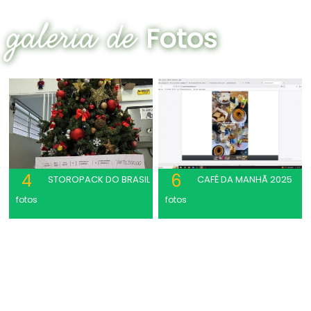
galeria de
Fotos
4
6
STOROPACK DO BRASIL
CAFÉ DA MANHÃ 2025
fotos
fotos