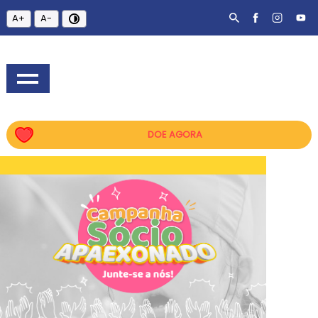
A+
A-
DOE AGORA