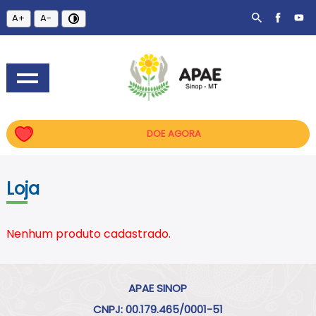
A+
A-
DOE AGORA
Loja
Nenhum produto cadastrado.
APAE SINOP
CNPJ: 00.179.465/0001-51