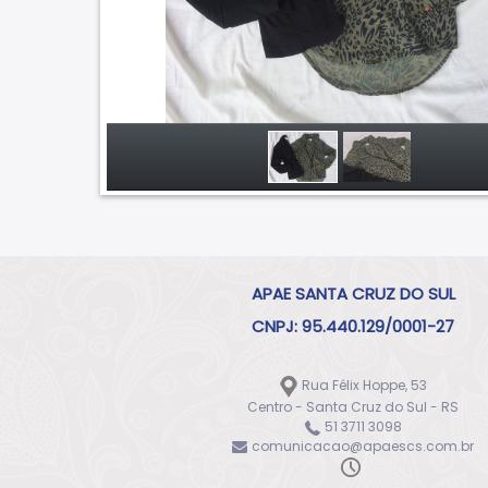
APAE SANTA CRUZ DO SUL
CNPJ: 95.440.129/0001-27
Rua Félix Hoppe, 53
Centro - Santa Cruz do Sul - RS
51 3711 3098
comunicacao@apaescs.com.br