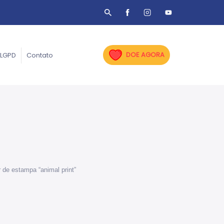
DOE AGORA
LGPD
Contato
 de estampa “animal print”