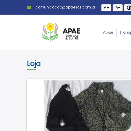
comunicacao@apaescs.com.br
A+
A-
Apae
Trans
Loja