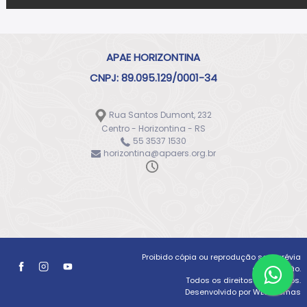
APAE HORIZONTINA
CNPJ: 89.095.129/0001-34
Rua Santos Dumont, 232
Centro - Horizontina - RS
55 3537 1530
horizontina@apaers.org.br
Proibido cópia ou reprodução sem prévia
autorização.
Todos os direitos reservados.
Desenvolvido por WLSistemas