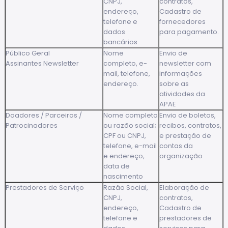
CNPJ,
contratos,
endereço,
Cadastro de
telefone e
fornecedores
dados
para pagamento.
bancários
Público Geral
Nome
Envio de
Assinantes Newsletter
completo, e-
newsletter com
mail, telefone,
informações
endereço.
sobre as
atividades da
APAE
Doadores / Parceiros /
Nome completo
Envio de boletos,
Patrocinadores
ou razão social;
recibos, contratos,
CPF ou CNPJ,
e prestação de
telefone, e-mail
contas da
e endereço,
organização
data de
nascimento
Prestadores de Serviço
Razão Social,
Elaboração de
CNPJ,
contratos,
endereço,
Cadastro de
telefone e
prestadores de