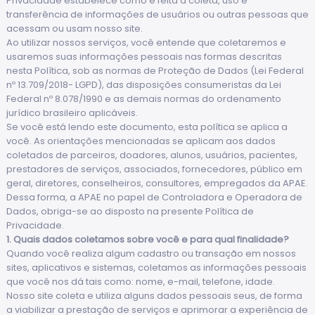
Privacidade estabelece como é feita a coleta, uso e
transferência de informações de usuários ou outras pessoas que
acessam ou usam nosso site.
Ao utilizar nossos serviços, você entende que coletaremos e
usaremos suas informações pessoais nas formas descritas
nesta Política, sob as normas de Proteção de Dados (Lei Federal
nº 13.709/2018- LGPD), das disposições consumeristas da Lei
Federal nº 8.078/1990 e as demais normas do ordenamento
jurídico brasileiro aplicáveis.
Se você está lendo este documento, esta política se aplica a
você. As orientações mencionadas se aplicam aos dados
coletados de parceiros, doadores, alunos, usuários, pacientes,
prestadores de serviços, associados, fornecedores, público em
geral, diretores, conselheiros, consultores, empregados da APAE.
Dessa forma, a APAE no papel de Controladora e Operadora de
Dados, obriga-se ao disposto na presente Política de
Privacidade.
1. Quais dados coletamos sobre você e para qual finalidade?
Quando você realiza algum cadastro ou transação em nossos
sites, aplicativos e sistemas, coletamos as informações pessoais
que você nos dá tais como: nome, e-mail, telefone, idade.
Nosso site coleta e utiliza alguns dados pessoais seus, de forma
a viabilizar a prestação de serviços e aprimorar a experiência de