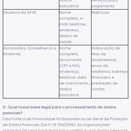
dados
serviços para
bancários
pagamento
Usuários da APAE
Nome
Matrícula
completo, e-
mail, telefone,
endereço,
dados de
saúde
Associados, Conselheiros e
Nome
Elaboração de
Diretores
completo,
Atas de
documento
assembleias,
(CPF e RG),
envio de
endereço,
relatórios, balanço
telefone, data
financeiro e
de nascimento,
prestação de
dados
contas
bancários.
2- Qual nossa base legal para o processamento de dados
pessoais?
Esta Política de Privacidade foi baseada na Lei Geral de Proteção
de Dados Pessoais (Lei nº 13.709/2018). As organizações
precisam de uma base legal para coletar e usar dados pessoais