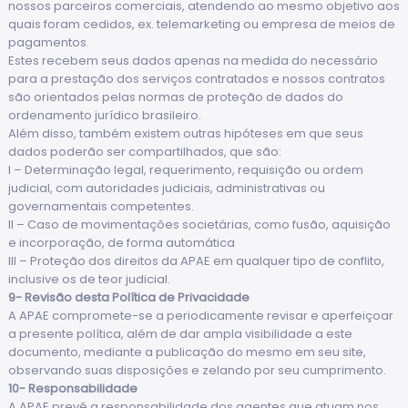
nossos parceiros comerciais, atendendo ao mesmo objetivo aos
quais foram cedidos, ex. telemarketing ou empresa de meios de
pagamentos.
Estes recebem seus dados apenas na medida do necessário
para a prestação dos serviços contratados e nossos contratos
são orientados pelas normas de proteção de dados do
ordenamento jurídico brasileiro.
Além disso, também existem outras hipóteses em que seus
dados poderão ser compartilhados, que são:
I – Determinação legal, requerimento, requisição ou ordem
judicial, com autoridades judiciais, administrativas ou
governamentais competentes.
II – Caso de movimentações societárias, como fusão, aquisição
e incorporação, de forma automática
III – Proteção dos direitos da APAE em qualquer tipo de conflito,
inclusive os de teor judicial.
9- Revisão desta Política de Privacidade
A APAE compromete-se a periodicamente revisar e aperfeiçoar
a presente política, além de dar ampla visibilidade a este
documento, mediante a publicação do mesmo em seu site,
observando suas disposições e zelando por seu cumprimento.
10- Responsabilidade
A APAE prevê a responsabilidade dos agentes que atuam nos