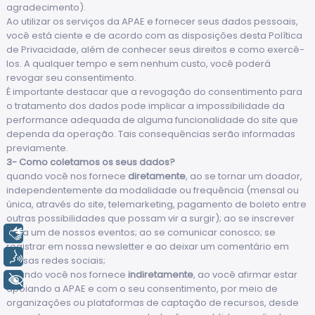
agradecimento).
Ao utilizar os serviços da APAE e fornecer seus dados pessoais,
você está ciente e de acordo com as disposições desta Política
de Privacidade, além de conhecer seus direitos e como exercê-
los. A qualquer tempo e sem nenhum custo, você poderá
revogar seu consentimento.
É importante destacar que a revogação do consentimento para
o tratamento dos dados pode implicar a impossibilidade da
performance adequada de alguma funcionalidade do site que
dependa da operação. Tais consequências serão informadas
previamente.
3- Como coletamos os seus dados?
quando você nos fornece
diretamente
, ao se tornar um doador,
independentemente da modalidade ou frequência (mensal ou
única, através do site, telemarketing, pagamento de boleto entre
outras possibilidades que possam vir a surgir); ao se inscrever
para um de nossos eventos; ao se comunicar conosco; se
Libras
registrar em nossa newsletter e ao deixar um comentário em
Voz
nossas redes sociais;
quando você nos fornece
indiretamente
, ao você afirmar estar
+ Acessibilidade
apoiando a APAE e com o seu consentimento, por meio de
organizações ou plataformas de captação de recursos, desde