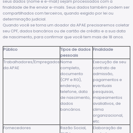
seus dados (nome e e-mail) sejam processados com a
finalidade de lhe enviar e-mails. Seus dados também podem ser
compartilhados com terceiros, quando exigido por lei ou
determinação judicial.
Quando você se torna um doador da APAE precisaremos coletar
seu CPF, dados bancários ou de cartão de crédito e a sua data
de nascimento, para confirmar que você tem mais de 18 anos.
Público
Tipos de dados
Finalidade
pessoais
Trabalhadores/Empregados
Nome
Execução de seu
da APAE
completo,
contrato de
documento
admissão,
(CPF e RG),
pagamentos e
endereço,
eventuais
telefone, data
pesquisas,
de nascimento,
mapeamentos
dados
avaliativos, de
bancários.
clima
organizacional,
etc.
Fornecedores
Razão Social,
Elaboração de