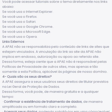
Você pode acessar tutoriais sobre o tema diretamente nos links
abaixo:
Se você usa o
Internet Explorer.
Se você usa o
Firefox.
Se você usa o
Safari.
Se você usa o
Google Chrome.
Se você usa o
Microsoft Edge.
Se você usa o
Opera.
Links Externos
A APAE não se responsabiliza pelo conteúdo de links de sites que
estejam vinculados. A vinculação do link ao site da APAE não
implica em endosso, autorização ou apoio ao referido site.
Dessa forma, esteja ciente que a APAE não é responsável pelas
Políticas de Privacidade de outros sites, mas apenas e tão
somente a esta Política, aplicável às páginas de nosso domínio.
4- Quais são os seus direitos?
A APAE assegura a seus usuários seus direitos de titular previstos
na Lei Geral de Proteção de Dados.
Dessa forma, você pode, de maneira gratuita e a qualquer
tempo:
·
Confirmar a existência de tratamento de dados
, de maneira
simplificada ou em formato claro e completo.
·
Acessar seus dados
, podendo solicitá-los em uma cópia legível