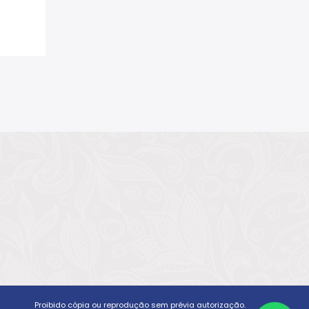
Proibido cópia ou reprodução sem prévia autorização.