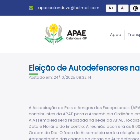
apaecatanduva@hotmail.com
A+
A-
Apae
Trans
Eleição de Autodefensores n
Postado em: 24/10/2025 08:32:14
A Associação de Pais e Amigos dos Excepcionais (APA
contribuintes da APAE para a Assembleia Ordinária e
A Assembleia será realizada na sede da APAE , locali
Data e Horário do Encontro: A reunião ocorrerá às 8:
Ordem do Dia: O foco da Assembleia será a eleição do
Apresentação das chapas ao cargo de Autodefensor