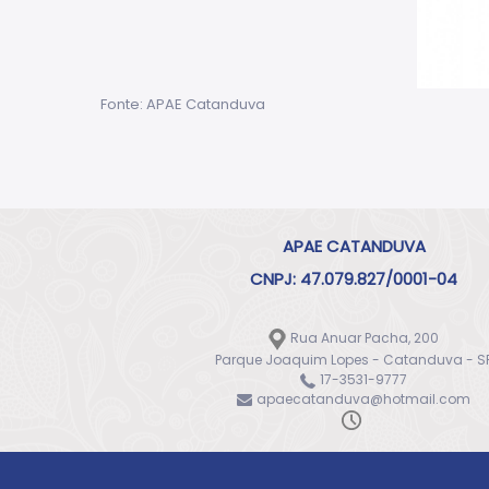
Fonte: APAE Catanduva
APAE CATANDUVA
CNPJ: 47.079.827/0001-04
Rua Anuar Pacha, 200
Parque Joaquim Lopes - Catanduva - S
17-3531-9777
apaecatanduva@hotmail.com