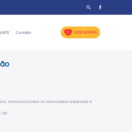
DOE AGORA
LGPD
Contato
ção
ura , convocou todos os associados especiais e
– SP.