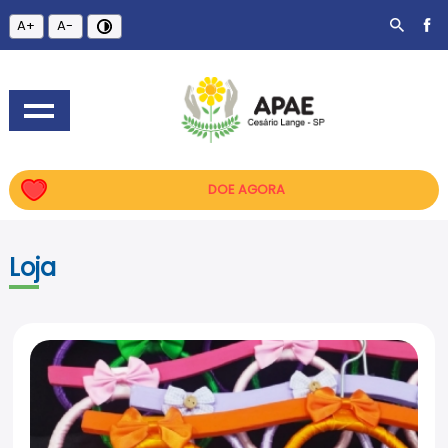
A+
A-
DOE AGORA
Loja