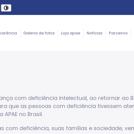
parência
Galeria de fotos
Loja apae
Notícias
Parceiros
nça com deficiência intelectual, ao retornar ao Br
para que as pessoas com deficiência tivessem at
a APAE no Brasil.
s com deficiência, suas famílias e sociedade, ve