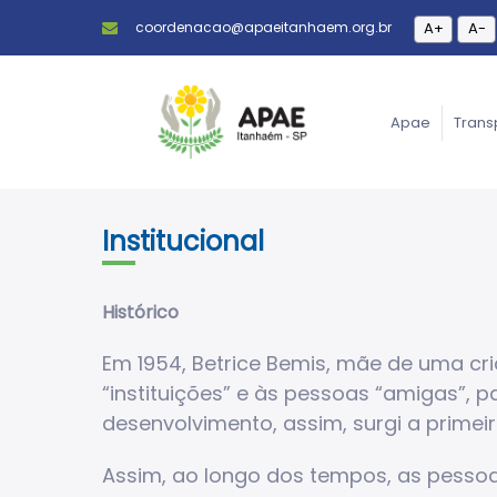
coordenacao@apaeitanhaem.org.br
A+
A-
Apae
Trans
Institucional
Histórico
Em 1954, Betrice Bemis, mãe de uma cria
“instituições” e às pessoas “amigas”, 
desenvolvimento, assim, surgi a primeir
Assim, ao longo dos tempos, as pessoa