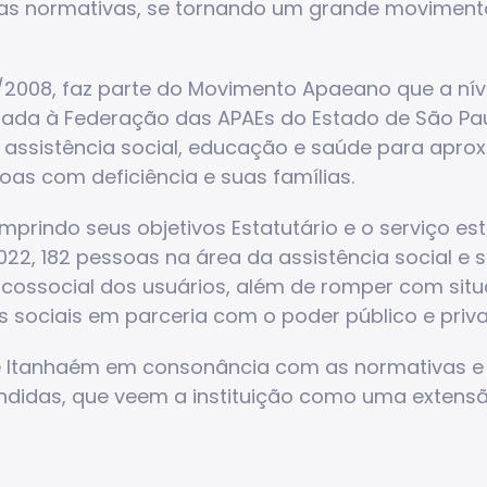
elas normativas, se tornando um grande movimen
/2008, faz parte do Movimento Apaeano que a nív
é filiada à Federação das APAEs do Estado de São 
 assistência social, educação e saúde para apro
oas com deficiência e suas famílias.
rindo seus objetivos Estatutário e o serviço est
022, 182 pessoas na área da assistência social e
ossocial dos usuários, além de romper com situa
s sociais em parceria com o poder público e priv
de Itanhaém em consonância com as normativas e 
ndidas, que veem a instituição como uma extensão