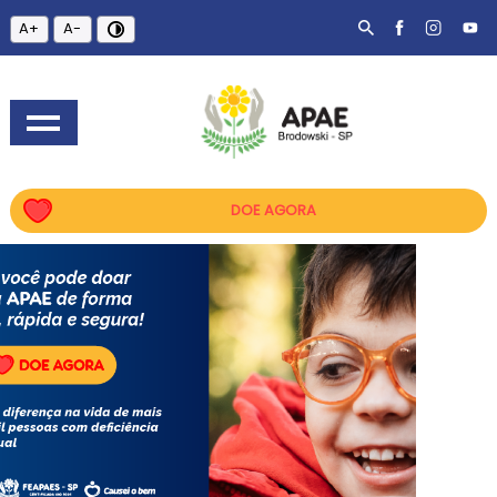
A+
A-
DOE AGORA