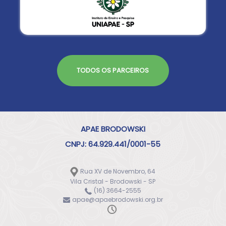
TODOS OS PARCEIROS
APAE BRODOWSKI
CNPJ: 64.929.441/0001-55
Rua XV de Novembro, 64
Vila Cristal - Brodowski - SP
(16) 3664-2555
apae@apaebrodowski.org.br